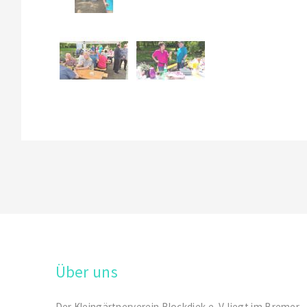
Über uns
Der Kleingärtnerverein Blockdiek e. V. liegt im Bremer